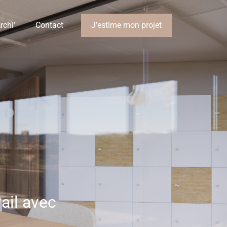
rchi’
Contact
J’estime mon projet
ail avec