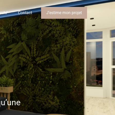
rchi’
Contact
J’estime mon projet
qu’une