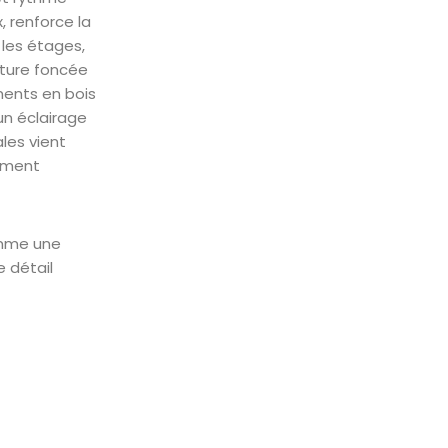
, renforce la
 les étages,
nture foncée
éments en bois
un éclairage
les vient
lement
omme une
e détail