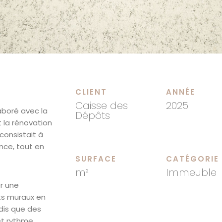
CLIENT
ANNÉE
Caisse des
2025
aboré avec la
Dépôts
 la rénovation
consistait à
nce, tout en
SURFACE
CATÉGORIE
m²
Immeuble
r une
ts muraux en
dis que des
et rythme