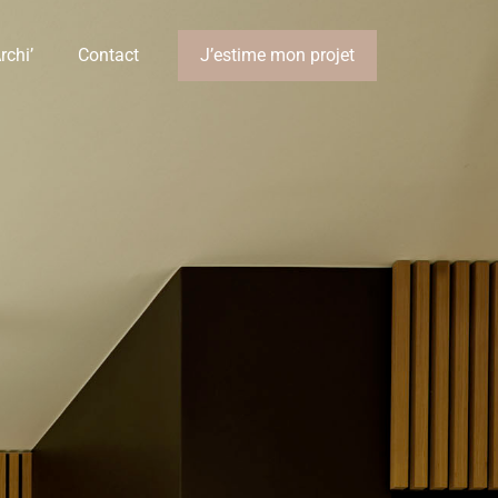
rchi’
Contact
J’estime mon projet