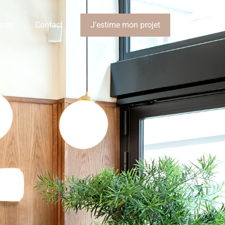
rchi’
Contact
J’estime mon projet